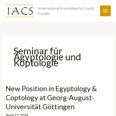
Skip
International Association for Coptic
to
Studies
content
Seminar für
Ägyptologie und
Koptologie
New Position in Egyptology &
Coptology at Georg-August-
Universität Göttingen
April 27, 2026